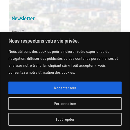
Newsletter
Email *
Nous respectons votre vie privée.
Les champs suivis d'une * sont obligatoires
Nous utilisons des cookies pour améliorer votre expérience de
navigation, diffuser des publicités ou des contenus personnalisés et
analyser notre trafic. En cliquant sur « Tout accepter », vous
consentez à notre utilisation des cookies.
Mentions légales
|
Gestion des cookies
|
CGU
|
Politique
de confidentialité
|
Plan du site
|
Accessibilité
Accepter tout
Personnaliser
COPYRIGHT @ Ville de Saint Martin d’Hères 2026
Tout rejeter