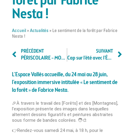
forêt par Fabrice
Nesta !
Accueil
»
Actualités
»
Le sentiment de la forêt par Fabrice
Nesta !
PRÉCÉDENT
SUIVANT
PÉRISCOLAIRE – MOUVEMENT DE GRÈVE DU MARDI 13 MAI 2025
Cap sur l’été avec l’École municipale des sports !
L’Espace Vallès accueille, du 24 mai au 28 juin,
l’exposition immersive intitulée « Le sentiment de
la forêt » de Fabrice Nesta.
🎉À travers le travail des [Forêts] et des [Montagnes],
l’exposition présente des images dans lesquelles
alternent dessins figuratifs et peintures abstraites
sous forme de bandes colorées. 🧑‍🎨
👉Rendez-vous samedi 24 mai, à 18 h, pour le