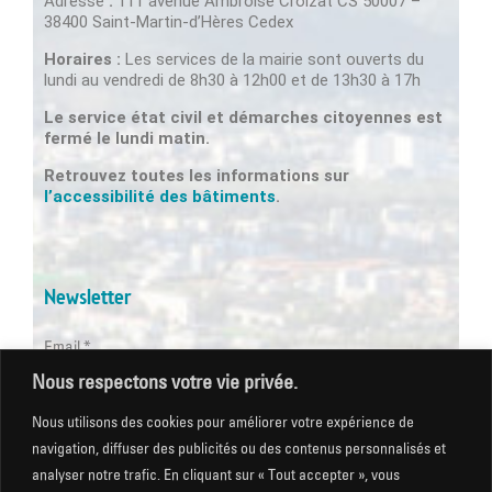
Adresse
:
111 avenue Ambroise Croizat CS 50007 –
38400 Saint-Martin-d’Hères Cedex
Horaires :
Les services de la mairie sont ouverts du
lundi au vendredi de 8h30 à 12h00 et de 13h30 à 17h
Le service état civil et démarches citoyennes est
fermé le lundi matin.
Retrouvez toutes les informations sur
l’accessibilité des bâtiments
.
Newsletter
Email *
Nous respectons votre vie privée.
Les champs suivis d'une * sont obligatoires
Nous utilisons des cookies pour améliorer votre expérience de
navigation, diffuser des publicités ou des contenus personnalisés et
analyser notre trafic. En cliquant sur « Tout accepter », vous