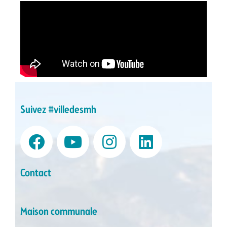
Suivez #villedesmh
Contact
Maison communale