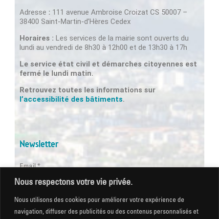
Adresse
:
111 avenue Ambroise Croizat CS 50007 –
38400 Saint-Martin-d’Hères Cedex
Horaires :
Les services de la mairie sont ouverts du
lundi au vendredi de 8h30 à 12h00 et de 13h30 à 17h
Le service état civil et démarches citoyennes est
fermé le lundi matin.
Retrouvez toutes les informations sur
l’accessibilité des bâtiments
.
Newsletter
Email *
Nous respectons votre vie privée.
Les champs suivis d'une * sont obligatoires
Nous utilisons des cookies pour améliorer votre expérience de
navigation, diffuser des publicités ou des contenus personnalisés et