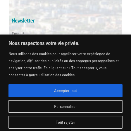
Newsletter
Email *
Nous respectons votre vie privée.
Les champs suivis d'une * sont obligatoires
Nous utilisons des cookies pour améliorer votre expérience de
navigation, diffuser des publicités ou des contenus personnalisés et
analyser notre trafic. En cliquant sur « Tout accepter », vous
consentez à notre utilisation des cookies.
Mentions légales
|
Gestion des cookies
|
CGU
|
Politique
de confidentialité
|
Plan du site
|
Accessibilité
Accepter tout
Personnaliser
COPYRIGHT @ Ville de Saint Martin d’Hères 2026
Tout rejeter