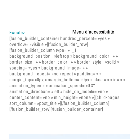
Ecoutez
[fusion_builder_container hundred_percent= »yes »
overflow= »visible »][fusion_builder_row]
[fusion_builder_column type= »1_1″
background_position= »left top » background_color= » »
border_size= » » border_color= » » border_style= »solid »
spacing= »yes » background_image= » »
background_repeat= »no-repeat » padding= » »
margin_top= »0px » margin_bottom= »0px » class= » » id= » »
animation_type= » » animation_speed= »0.3″
animation_direction= »left » hide_on_mobile= »no »
center_content= »no » min_height= »none »][child-pages
sort_column= »post_title »][/fusion_builder_column]
[/fusion_builder_row][/fusion_builder_container]