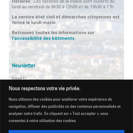
Horaires :
Les services de la mairie sont ouverts du
lundi au vendredi de 8h30 à 12h00 et de 13h30 à 17h
Le service état civil et démarches citoyennes est
fermé le lundi matin.
Retrouvez toutes les informations sur
l’accessibilité des bâtiments
.
Newsletter
Email *
Nous respectons votre vie privée.
Les champs suivis d'une * sont obligatoires
Nous utilisons des cookies pour améliorer votre expérience de
navigation, diffuser des publicités ou des contenus personnalisés et
analyser notre trafic. En cliquant sur « Tout accepter », vous
consentez à notre utilisation des cookies.
Mentions légales
|
Gestion des cookies
|
CGU
|
Politique
de confidentialité
|
Plan du site
|
Accessibilité