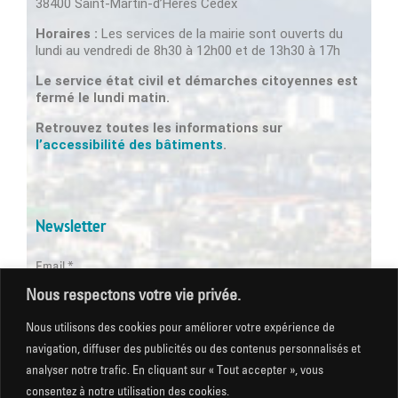
38400 Saint-Martin-d’Hères Cedex
Horaires :
Les services de la mairie sont ouverts du
lundi au vendredi de 8h30 à 12h00 et de 13h30 à 17h
Le service état civil et démarches citoyennes est
fermé le lundi matin.
Retrouvez toutes les informations sur
l’accessibilité des bâtiments
.
Newsletter
Email *
Nous respectons votre vie privée.
Les champs suivis d'une * sont obligatoires
Nous utilisons des cookies pour améliorer votre expérience de
navigation, diffuser des publicités ou des contenus personnalisés et
analyser notre trafic. En cliquant sur « Tout accepter », vous
consentez à notre utilisation des cookies.