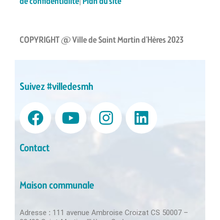
de confidentialité
|
Plan du site
COPYRIGHT @ Ville de Saint Martin d’Hères 2023
Suivez #villedesmh
Contact
Maison communale
Adresse
:
111 avenue Ambroise Croizat CS 50007 –