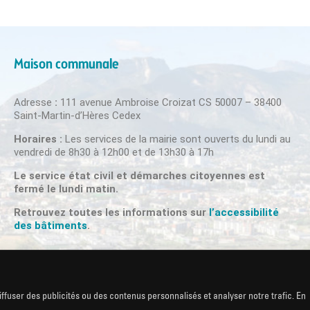
Maison communale
Adresse
:
111 avenue Ambroise Croizat CS 50007 – 38400
Saint-Martin-d’Hères Cedex
Horaires :
Les services de la mairie sont ouverts du lundi au
vendredi de 8h30 à 12h00 et de 13h30 à 17h
Le service état civil et démarches citoyennes est
fermé le lundi matin.
Retrouvez toutes les informations sur
l’accessibilité
des bâtiments
.
nfidentialité
|
Plan du site
|
Accessibilité
COPYRIG
ffuser des publicités ou des contenus personnalisés et analyser notre trafic. En