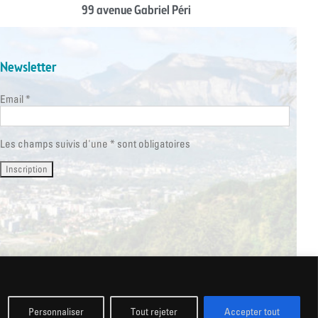
99 avenue Gabriel Péri
Newsletter
Email *
Les champs suivis d'une * sont obligatoires
HT @ Ville de Saint Martin d’Hères 2026
Personnaliser
Tout rejeter
Accepter tout