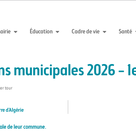
airie
Éducation
Cadre de vie
Santé
ns municipales 2026 – 1
er tour
re d’Algérie
ipale de leur commune.