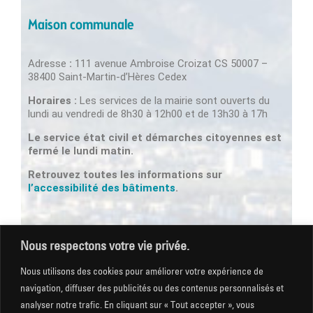
Maison communale
Adresse
:
111 avenue Ambroise Croizat CS 50007 –
38400 Saint-Martin-d’Hères Cedex
Horaires :
Les services de la mairie sont ouverts du
lundi au vendredi de 8h30 à 12h00 et de 13h30 à 17h
Le service état civil et démarches citoyennes est
fermé le lundi matin.
Retrouvez toutes les informations sur
l’accessibilité des bâtiments
.
Nous respectons votre vie privée.
Newsletter
Nous utilisons des cookies pour améliorer votre expérience de
Email *
navigation, diffuser des publicités ou des contenus personnalisés et
analyser notre trafic. En cliquant sur « Tout accepter », vous