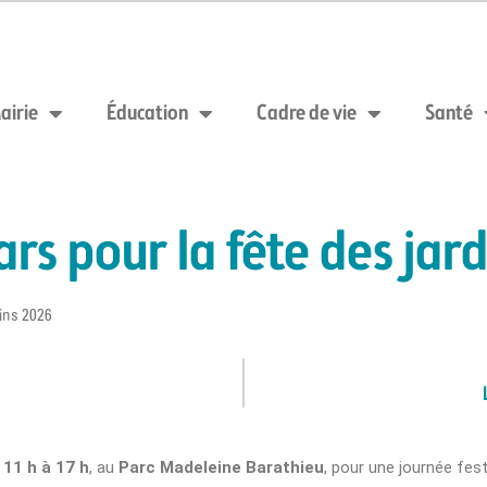
airie
Éducation
Cadre de vie
Santé
rs pour la fête des jar
ins 2026
 11 h à 17 h
, au
Parc Madeleine Barathieu
, pour une journée fest