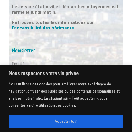
Le service état civil et démarches citoyennes est
fermé le lundi matin.
Retrouvez toutes les informations sur
l’accessibilité des bâtiments
.
Newsletter
Email *
Nous respectons votre vie privée.
Les champs suivis d'une * sont obligatoires
Nous utilisons des cookies pour améliorer votre expérience de
navigation, diffuser des publicités ou des contenus personnalisés et
analyser notre trafic. En cliquant sur « Tout accepter », vous
consentez à notre utilisation des cookies.
Mentions légales
|
Gestion des cookies
|
CGU
|
Politique
de confidentialité
|
Plan du site
|
Accessibilité
Accepter tout