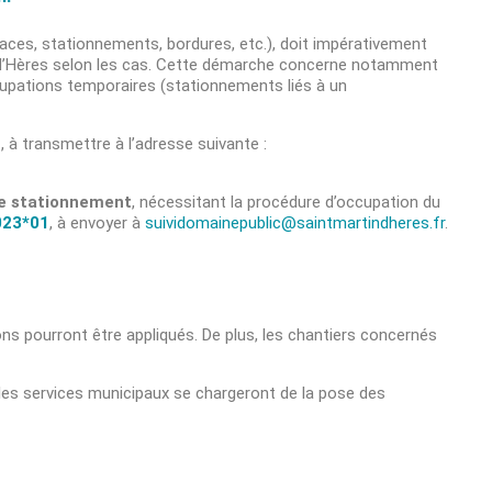
places, stationnements, bordures, etc.), doit impérativement
tin-d’Hères selon les cas. Cette démarche concerne notamment
ccupations temporaires (stationnements liés à un
1
, à transmettre à l’adresse suivante :
e stationnement
, nécessitant la procédure d’occupation du
023*01
, à envoyer à
suividomainepublic@saintmartindheres.fr
.
ons pourront être appliqués. De plus, les chantiers concernés
es services municipaux se chargeront de la pose des