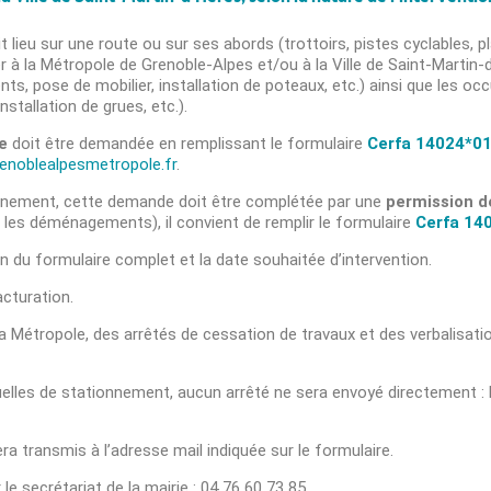
t lieu sur une route ou sur ses abords (trottoirs, pistes cyclables, 
sser à la Métropole de Grenoble-Alpes et/ou à la Ville de Saint-Mar
nts, pose de mobilier, installation de poteaux, etc.) ainsi que les o
tallation de grues, etc.).
e
doit être demandée en remplissant le formulaire
Cerfa 14024*0
enoblealpesmetropole.fr
.
tionnement, cette demande doit être complétée par une
permission d
les déménagements), il convient de remplir le formulaire
Cerfa 14
on du formulaire complet et la date souhaitée d’intervention.
cturation.
 la Métropole, des arrêtés de cessation de travaux et des verbalisati
les de stationnement, aucun arrêté ne sera envoyé directement : l
ra transmis à l’adresse mail indiquée sur le formulaire.
e secrétariat de la mairie : 04 76 60 73 85