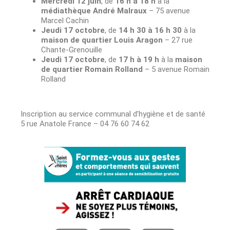
Mercredi 12 juin
, de
16 h à 18 h
à la
médiathèque André Malraux
– 75 avenue
Marcel Cachin
Jeudi 17 octobre
, de
14 h 30 à 16 h 30
à la
maison de quartier Louis Aragon
– 27 rue
Chante-Grenouille
Jeudi 17 octobre
, de
17 h à 19 h
à la
maison
de quartier Romain Rolland
– 5 avenue Romain
Rolland
Inscription au service communal d’hygiène et de santé
5 rue Anatole France – 04 76 60 74 62