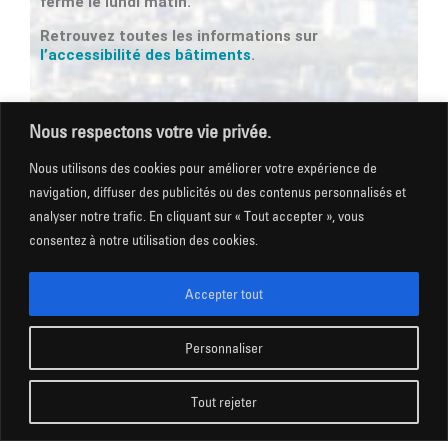
fermé le lundi matin.
Retrouvez toutes les informations sur
l’accessibilité des bâtiments
.
Nous respectons votre vie privée.
Newsletter
Nous utilisons des cookies pour améliorer votre expérience de
Email *
navigation, diffuser des publicités ou des contenus personnalisés et
analyser notre trafic. En cliquant sur « Tout accepter », vous
consentez à notre utilisation des cookies.
Les champs suivis d'une * sont obligatoires
Accepter tout
Personnaliser
Mentions légales
|
Gestion des cookies
|
CGU
|
Politique
de confidentialité
|
Plan du site
|
Accessibilité
Tout rejeter