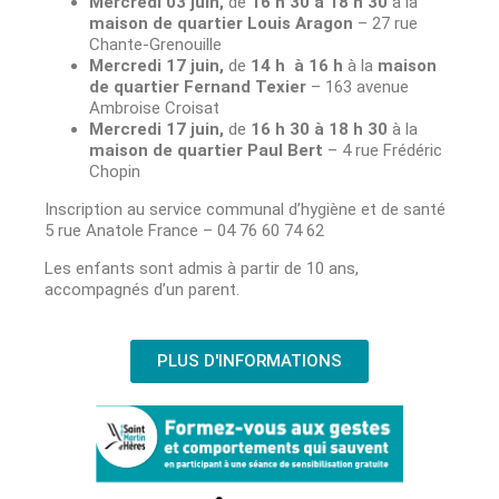
Mercredi 03 juin,
de
16 h 30 à 18 h 30
à la
maison de quartier Louis Aragon
– 27 rue
Chante-Grenouille
Mercredi 17 juin
,
de
14 h à 16 h
à la
maison
de quartier Fernand Texier
– 163 avenue
Ambroise Croisat
Mercredi 17 juin
,
de
16 h 30 à 18 h 30
à la
maison de quartier Paul Bert
– 4 rue Frédéric
Chopin
Inscription au service communal d’hygiène et de santé
5 rue Anatole France – 04 76 60 74 62
Les enfants sont admis à partir de 10 ans,
accompagnés d’un parent.
PLUS D'INFORMATIONS