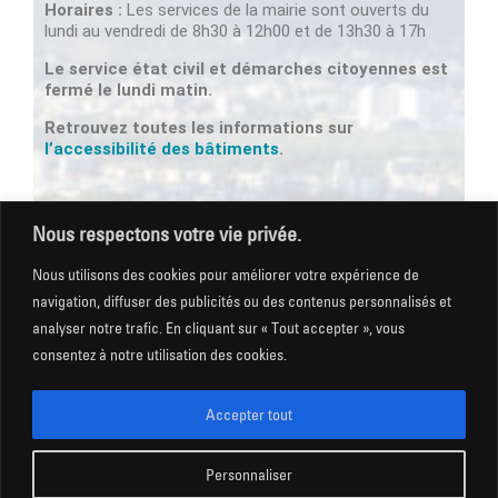
Horaires :
Les services de la mairie sont ouverts du
lundi au vendredi de 8h30 à 12h00 et de 13h30 à 17h
Le service état civil et démarches citoyennes est
fermé le lundi matin.
Retrouvez toutes les informations sur
l’accessibilité des bâtiments
.
Nous respectons votre vie privée.
Newsletter
Nous utilisons des cookies pour améliorer votre expérience de
Email *
navigation, diffuser des publicités ou des contenus personnalisés et
analyser notre trafic. En cliquant sur « Tout accepter », vous
consentez à notre utilisation des cookies.
Les champs suivis d'une * sont obligatoires
Accepter tout
Personnaliser
Mentions légales
|
Gestion des cookies
|
CGU
|
Politique