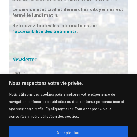
Le service état civil et démarches citoyennes est
fermé le lundi matin.
Retrouvez toutes les informations sur
l’accessibilité des bâtiments
.
Newsletter
Email *
Nous respectons votre vie privée.
Les champs suivis d'une * sont obligatoires
Nous utilisons des cookies pour améliorer votre expérience de
navigation, diffuser des publicités ou des contenus personnalisés et
analyser notre trafic. En cliquant sur « Tout accepter », vous
consentez à notre utilisation des cookies.
Mentions légales
|
Gestion des cookies
|
CGU
|
Politique
de confidentialité
|
Plan du site
|
Accessibilité
Accepter tout