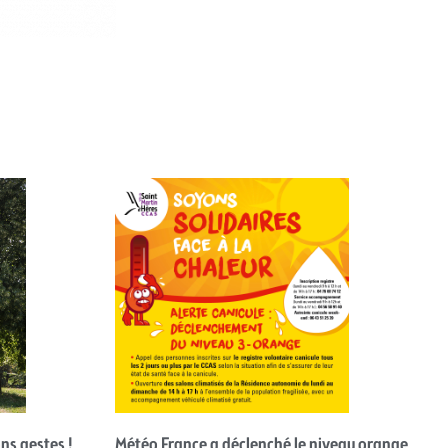
ons gestes !
Météo France a déclenché le niveau orange