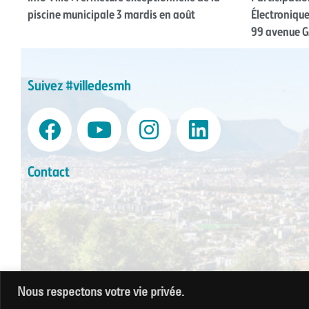
piscine municipale 3 mardis en août
Électronique
99 avenue Ga
Suivez #villedesmh
Contact
Nous respectons votre vie privée.
Mentions légales
|
Gestion des cookies
|
CGU
|
Politique de co