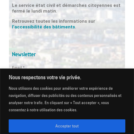
Le service état civil et démarches citoyennes est
fermé le lundi matin.
Retrouvez toutes les informations sur
l’accessibilité des bâtiments
.
Newsletter
Email *
Nous respectons votre vie privée.
Les champs suivis d'une * sont obligatoires
Nous utilisons des cookies pour améliorer votre expérience de
navigation, diffuser des publicités ou des contenus personnalisés et
analyser notre trafic. En cliquant sur « Tout accepter », vous
consentez à notre utilisation des cookies.
Mentions légales
|
Gestion des cookies
|
CGU
|
Politique
de confidentialité
|
Plan du site
|
Accessibilité
Accepter tout