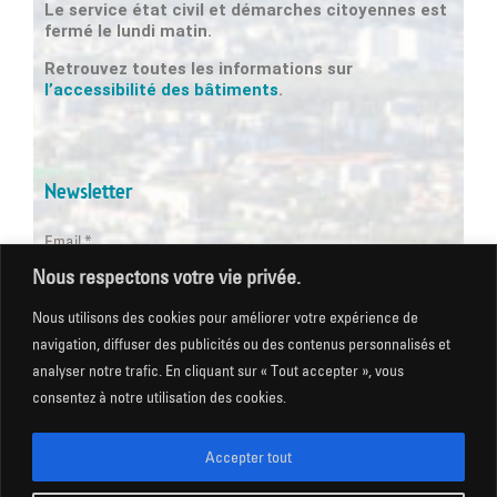
Le service état civil et démarches citoyennes est
fermé le lundi matin.
Retrouvez toutes les informations sur
l’accessibilité des bâtiments
.
Newsletter
Email *
Nous respectons votre vie privée.
Les champs suivis d'une * sont obligatoires
Nous utilisons des cookies pour améliorer votre expérience de
navigation, diffuser des publicités ou des contenus personnalisés et
analyser notre trafic. En cliquant sur « Tout accepter », vous
consentez à notre utilisation des cookies.
Mentions légales
|
Gestion des cookies
|
CGU
|
Politique
de confidentialité
|
Plan du site
|
Accessibilité
Accepter tout