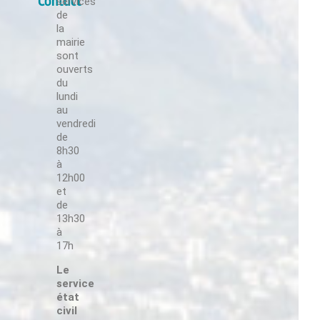
Contact
services
Suivez-nous !
de
la
mairie
sont
ouverts
du
lundi
au
Suivez-nous !
vendredi
de
8h30
à
12h00
et
de
Suivez-nous !
13h30
à
17h
Le
service
état
Suivez-nous !
civil