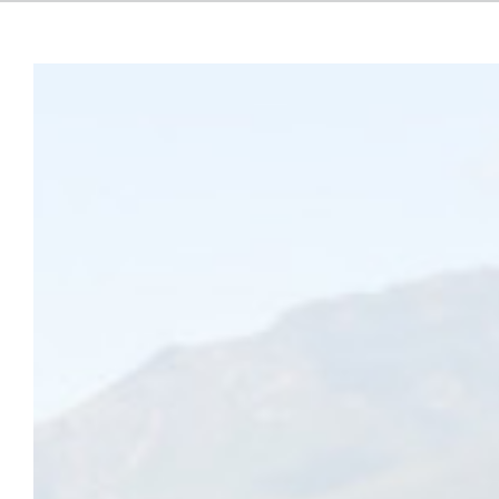
Ecoutez
Ce jeudi 17 mars 2022, les temps périscolaires ne fonctionneront pa