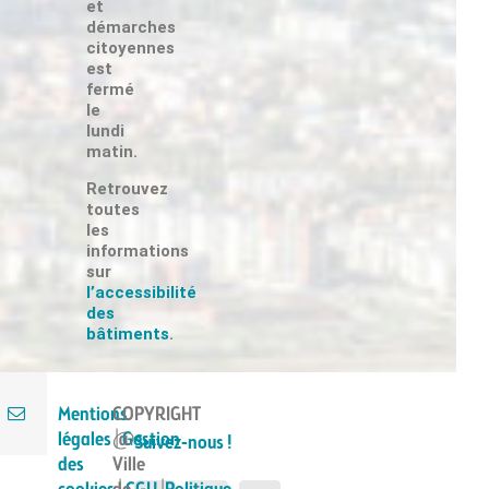
et
démarches
citoyennes
est
fermé
le
lundi
Suivez-nous !
matin.
Retrouvez
toutes
les
informations
sur
Suivez-nous !
l’accessibilité
des
bâtiments
.
Mentions
COPYRIGHT
légales
|
@
Gestion
Suivez-nous !
des
Ville