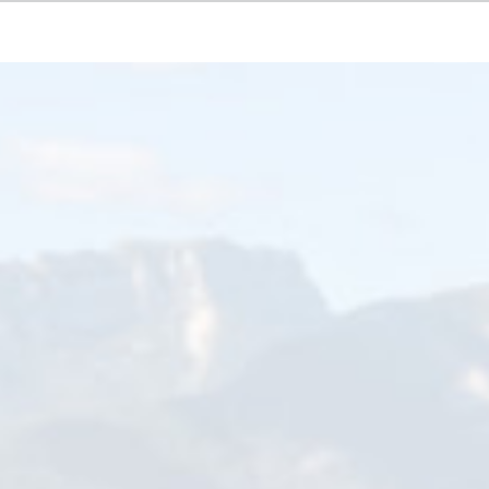
Précédent
Su
s normalement en raison de la journée nationale de grève.