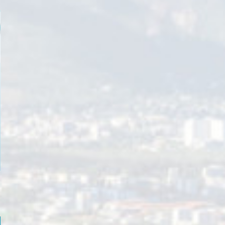
Info Ville : adaptation des horaires d’ouverture – canicule
09 juillet 2026
|
Actualités
En période de canicule niveau orange ou rouge, certains services d
Pas de vacances pour le moustique tigre !