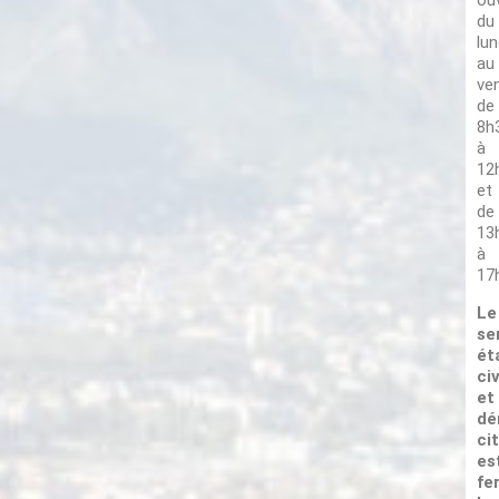
ou
du
lun
au
ve
de
e la Maison communale ferment à 16h.
8h
à
12
et
de
13
à
17
Le
se
ét
civ
Lire la suite
et
dé
ci
es
fe