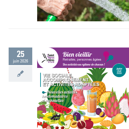
25
juin 2026
llet / août 2026
 !