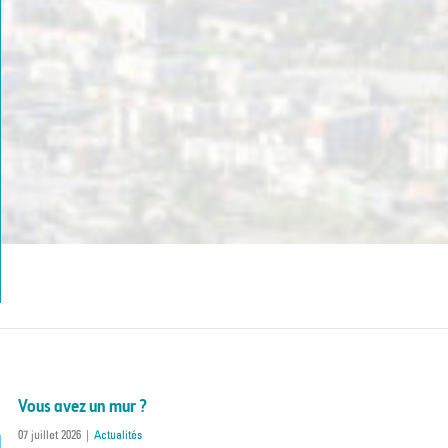
09 juillet 2026
|
Actualités
Implanté depuis 2012 sur la ville de Saint-Martin-d’Hères, le moustiqu
bons gestes pour un métier sans moustique !
Vous avez un mur ?
07 juillet 2026
|
Actualités