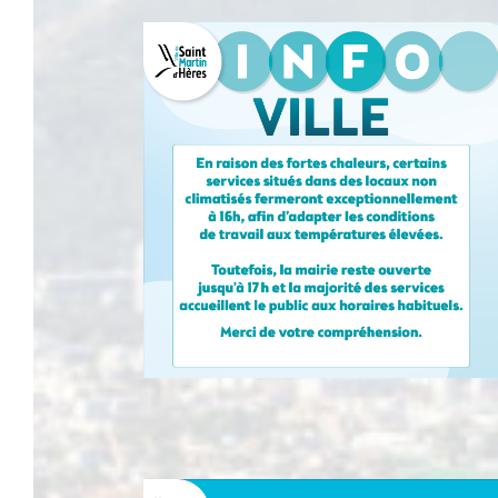
09
juillet 2026
 des horaires
nicule