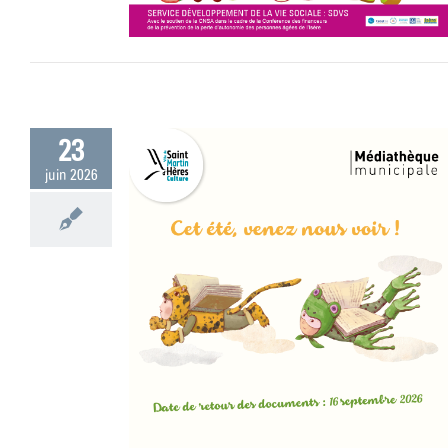
23
juin 2026
hèques adaptent
 !