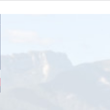
Bal et feu d’artifice du 13 juillet 2026
10 juillet 2026
|
Actualités
Comme chaque été, la Ville vous donne rendez-vous pour l’un des moments
la Fête nationale !