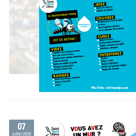
09
juillet 2026
oustique tigre !
07
juillet 2026