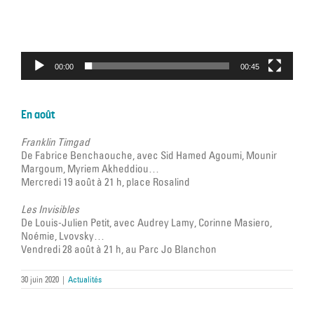
00:00
00:45
En août
Franklin Timgad
De Fabrice Benchaouche, avec Sid Hamed Agoumi, Mounir
Margoum, Myriem Akheddiou…
Mercredi 19 août à 21 h, place Rosalind
Les Invisibles
De Louis-Julien Petit, avec Audrey Lamy, Corinne Masiero,
Noémie, Lvovsky…
Vendredi 28 août à 21 h, au Parc Jo Blanchon
30 juin 2020
|
Actualités