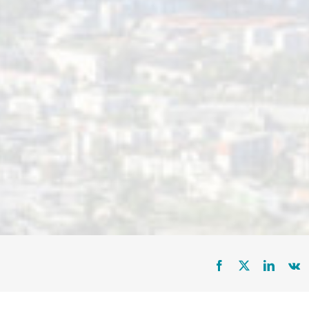
lace ou en téléchargement, avant le 21 juin 2021.
/wp-content/uploads/document.pdf » text_transform= »uppercase »
alignment= » » modal= » » hide_on_mobile= »small-visibility,medium-
ton_gradient_top_color= » » button_gradient_bottom_color= » »
or_hover= » » accent_color= » » accent_hover_color= » » type= » »
pe= » » icon= » » icon_position= »left » icon_divider= »no » animation_ty
= » »]Télécharger le bulletin d’inscription[/fusion_button]