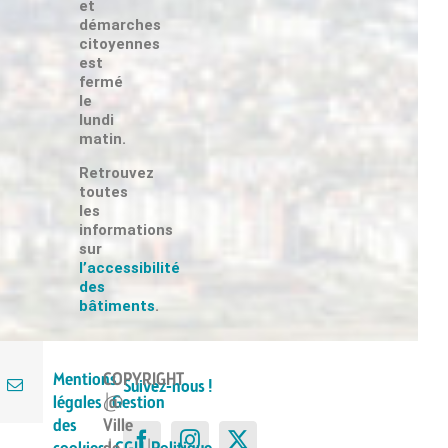
et
démarches
citoyennes
est
fermé
le
Suivez-nous !
lundi
matin.
Retrouvez
toutes
pe= » »
les
informations
Suivez-nous !
sur
l’accessibilité
des
bâtiments
.
Mentions
COPYRIGHT
Suivez-nous !
légales
|
@
Gestion
des
Ville