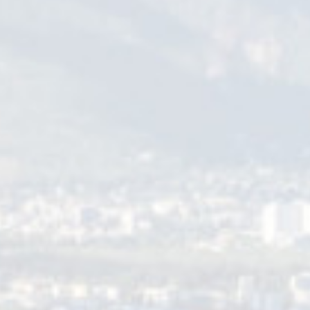
ury qui a seule autorité en la matière. Les lauréats seront informés par c
a municipalité qui aura lieu à l’automne.
me de bons d’achats :
ur contribution au fleurissement de la ville. Un concurrent ayant gagné l
pendant 1 an.
ementiel :