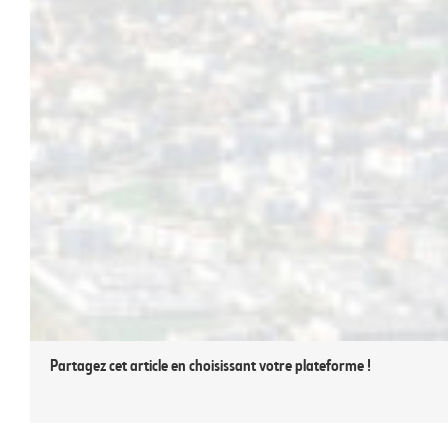
Par téléphone au 04 76 60 73 65,
Par email à marie-line.bartolo@saintmartindheres.fr.
Il vous suffit de remplir le bulletin d’inscription, disponible sur p
​[fusion_button link= »https://www.saintmartindheres.fr/smh_sitep
title= »Programmé été 2019″ target= »_blank » link_attributes= » » 
visibility,large-visibility » class= » » id= » » color= »default » but
button_gradient_top_color_hover= » » button_gradient_bottom_col
bevel_color= » » border_width= » » size= » » stretch= »default » sha
animation_direction= »left » animation_speed= »0.3″ animation_offset
23 mars 2021
|
Actualités
Partagez cet article en choisissant votre plateforme !