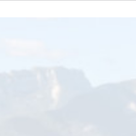
Précédent
Su
fin d’encourager et de développer l’embellissement de la co
ysager visibles de la rue
.
ataires de leur maison ou appartement. Aux commerces, hôtels, restaurant
alisées à partir de la voie publique et que ces photos soient utilisées li
sse locale…) sans aucune contrepartie.