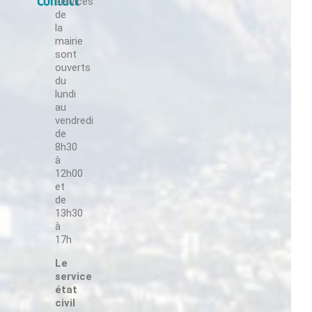
Suivez-nous !
Contact
services
de
la
mairie
sont
ouverts
du
lundi
Suivez-nous !
au
ourrier
vendredi
de
8h30
à
12h00
et
Suivez-nous !
de
13h30
à
e 1er
17h
Le
service
Suivez-nous !
état
civil