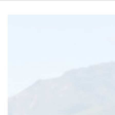
Ecoutez
La ville de Saint-Martin-d’Hères organise ce concours a
grâce à vos actions de fleurissement et d’aménagement pa
Participation
Le concours est ouvert à tous les Martinerois, propriétaires ou loc
entreprises.
Les participants acceptent que des photos du fleurissement soient ré
par la commune (journal municipal, site Internet de la ville, et pre
Catégories