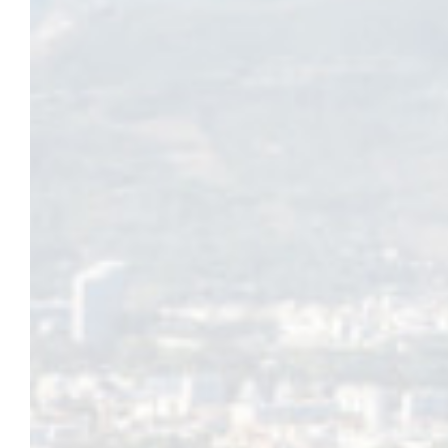
Le concours comporte trois catégories :
Maisons
Balcons – terrasses,
Commerces, hôtels, restaurants, entreprises
Résultats et récompenses
Les récompenses seront attribuées suivant le palmarès établi par le j
de leur classement, et de la date de remise officielle des prix par l
Pour chaque catégorie, trois prix seront attribués et remis sous for
1er prix : coffret multi-thèmes pour un cadeau sur-mesure
2e prix : d’une valeur de 50 €
3e prix : d’une valeur de 30 €.
Tous les participants recevront un diplôme pour les remercier de le
prix dans l’une ou l’autre des catégories est classé hors concours 
Inscriptions
Les inscriptions sont gratuites et se font à l’accueil du service évén