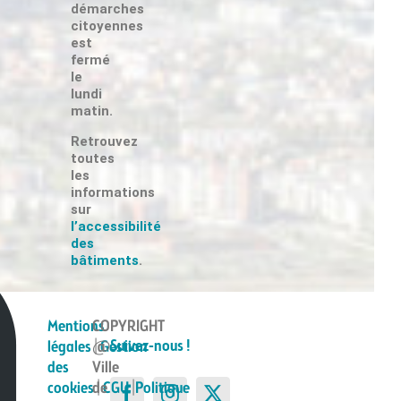
démarches
citoyennes
est
fermé
le
lundi
Suivez-nous !
matin.
Retrouvez
toutes
les
informations
sur
Suivez-nous !
l’accessibilité
des
bâtiments
.
Mentions
COPYRIGHT
Suivez-nous !
légales
|
@
Gestion
des
Ville
cookies
de
|
CGU
|
Politique