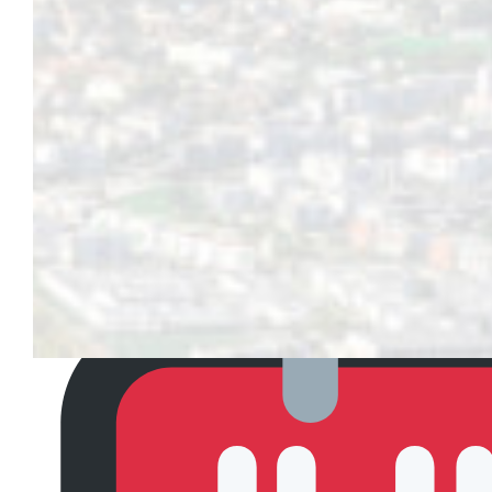
3 soirées avec des concerts, activités et animations
2 conférences
20 parcours de street art
Des visites commentées dans plusieurs langues et des p
3 street art run pour découvrir les œuvres dans la ville
3 RÉALISATIONS DE FRESQUES À SAINT-MARTIN-D’HÈRES
Fabio PETANI (Italie)