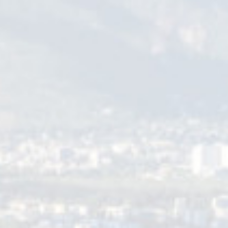
, collages, pochoirs, sculptures urbaines, installations, œuvres sur t
 remarquables qui prendront vie sous vos yeux, dans votre ville.
l est le plus grand d’Europe. Chaque année, ce sont des dizaines d
s noms du milieu comme Groek, Veks Van Hillik, Reskate, Beau Stanto
ée à cet événement culturel. Trois nouvelles fresques vont voir le jo
ont la réputation dépassent nos frontières. Des œuvres pérennes 
estival clos. Les plus curieux pourront s’essayer aux techniques du str
du collectif Space Junk (jeudi 23 juin de 18 h à 20 h à la maison de q
ts, le message se veut clair : investissez l’espace public et exprime
es
eet art, le
Street Art MOVIE Fest
, avec trois soirées de projection live