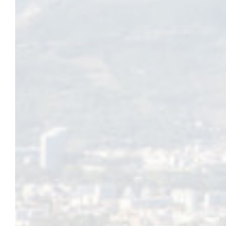
discipline qui prend vie dans dans la rue. Fresques monumentales
numériques, expositions… Un ensemble d’œuvres et de techniques
Lancé par l’association Spacejunk Grenoble en 2015, ce festiva
qui sont produites par des artistes locaux mais aussi des grand
STREET ART FEST GRENOBLE-ALPES 2022 à Saint-Martin-d’Hères
La ville de Saint-Martin-d’Hères collabore pour la cinquième ann
de cette édition 2022, sous les mains expertes de peintres d
habitants pourront continuer d’admirer au quotidien, une fois le f
le temps d’un atelier participatif avec des artistes de renommée 
Romain Rolland). Ouvert à tous, jeunes, adultes et même les enfan
STREET ART FEST GRENOBLE-ALPES 2022, C’EST…
1 mois de festival, du 27 mai au 26 juin 2022
50 nouvelles réalisations en plus des 285 fresques existant
37 artistes participants
1 festival de films entièrement dédiés à la discipline du str
gratuites
4 expositions