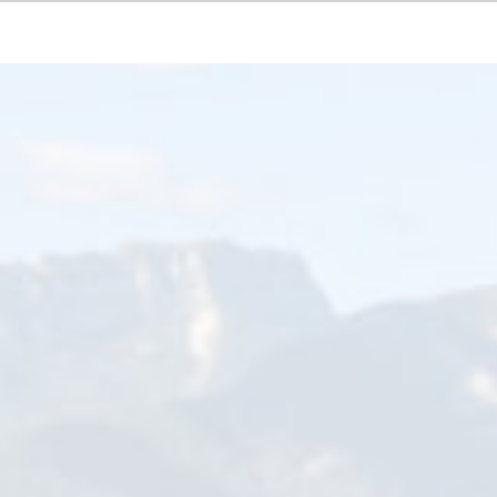
Précédent
Su
qual_height_columns= »no » hide_on_mobile= »small-visibility,medium-
» background_repeat= »no-repeat » fade= »no » background_parallax= »no
 » video_mute= »yes » border_style= »solid »][fusion_builder_row]
round_position= »left top » border_style= »solid » border_position= »all
px » margin_bottom= »0px » animation_speed= »0.3″
visibility,large-visibility » center_content= »no » last= »true »
 » min_height= » » link= » »][fusion_text]
 européen dans Grenoble et son agglomération du 27 mai au 26 ju
es fresques, dont trois sur Saint-Martin-d’Hères.
s l’agglomération, de Fontaine à Pont de Claix, en passant par Saint-
 Fest Grenoble-Alpes
donnera à voir toute la richesse et la diversité d