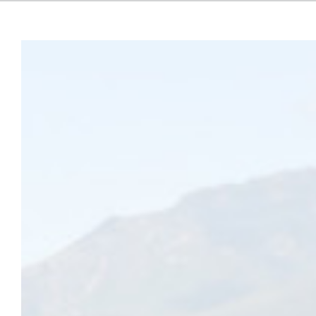
Ecoutez
[fusion_builder_container type= »flex » hundred_percent= »no » e
visibility,large-visibility » background_position= »center center 
parallax_speed= »0.3″ video_aspect_ratio= »16:9″ video_loop= »yes
[fusion_builder_column type= »1_1″ type= »1_1″ layout= »1_1″ backg
spacing= »yes » background_repeat= »no-repeat » margin_top= »0
animation_direction= »left » hide_on_mobile= »small-visibility,medium-
hover_type= »none » background_blend_mode= »overlay » first= »true
L’univers street art rayonnera lors du plus grand festival
2022. Cette édition verra la naissance de cinquante nouvell
Le street art, ou l’art urbain, fait son show à Grenoble et dan
d’Hères et le campus universitaire. L’édition 2022 du
Street art