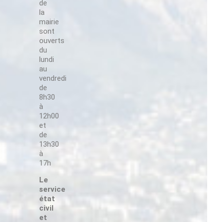
Suivez-nous !
oile et
de
la
mairie
sont
’œuvres
ouverts
n.
du
lundi
Suivez-nous !
au
vendredi
ur lors
de
que les
8h30
eet art
à
uartier
12h00
z-vous.
et
de
Suivez-nous !
13h30
à
17h
Le
service
état
Suivez-nous !
civil
et