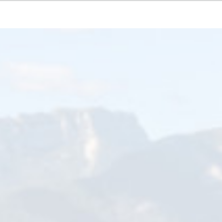
Précédent
Su
ant le traditionnel lancement de saison de septembre, vous pouv
tacles préférés.
té culturelle. Entre les spectacles grands publics de L’heure bleue (jus
imes de l’Espace culturel René Proby (118 places), SMH en scène n’a rien 
la programmation martinéroise se veut à la croisée des expressions artisti
n scène
rie en ligne
, via le portail culturel de la Ville, ou attendre la rentrée et vous