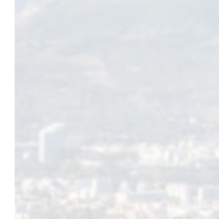
Samedi 11 septembre sera une journée spéciale pour les amateurs de
animation et… abonnement ! La journée est accessible dès 8 ans, grat
Au programme :
– 10 h 30 Visites des coulisses de L’heure bleue et de l’Espace cult
Découvrez l’envers du décor et les métiers cachés du spectacle viv
– 10 h à 18 h Billetterie ouverte en continu
Vous êtes plutôt théâtre ? Danse ? Concert ? Découvrez les parcour
découvrir les artistes locaux, connaître les spectacles les plus su
– 16 h Présentation de la saison 2021-2022
– 18 h Représentation théâtrale sur le parvis de L’heure bleue BUR
poussiéreuse, l’ouragan Scarlett O’hara déboule et compte bien user 
son passage. Entre le sensible et l’absurde, la démesure et le merve
pour une version explosive d’Autant en emporte le vent !
»
Retrouvez toute l’actualité du spectacle vivant
Sur Facebook
@SMHenscene
En ligne sur le
portail culturel de la ville de Saint-Martin-d’Hères
05 août 2021
|
Actualités