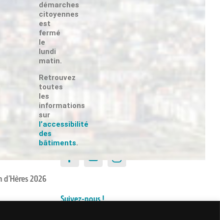
démarches
citoyennes
est
fermé
le
lundi
matin.
Suivez-nous !
Retrouvez
toutes
les
informations
sur
l’accessibilité
Suivez-nous !
des
bâtiments
.
n d’Hères 2026
Suivez-nous !