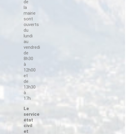
,
de
Suivez-nous !
la
mairie
sont
ouverts
du
ur
lundi
au
Suivez-nous !
vendredi
toire
de
r sur
8h30
leue
à
12h00
et
de
13h30
Suivez-nous !
à
17h
Le
service
état
civil
Suivez-nous !
et