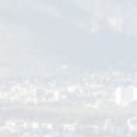
 culture. Visite des coulisses, présentation des spectacles de la saison
uit et sur réservation au 04 76 14 08 08.
urel René Proby
ant.
s thématiques et faites-vous conseiller par l’équipe de SMH en scène po
rprenants de la saison, ceux ouverts au jeune public…
NING SCARLETT de la Compagnie Tout En Vrac (durée : 1 h 10). «
De son his
et abuser de la vie jusqu’à la dernière goutte même s’il faut tout écrase
illeux, la compagnie Tout En Vrac investit le nouveau parvis de L’heure b