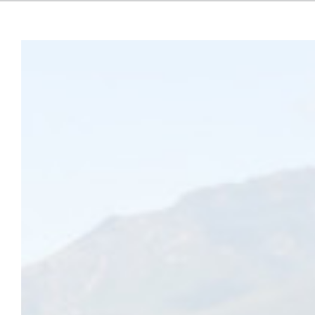
Ecoutez
La saison culturelle martinéroise est fin prête ! En attend
d’ores et déjà découvrir le programme et réserver vos spec
Avec ses deux équipements, SMH en scène joue la carte de la diversi
400 places debout, hors contrainte sanitaire) et les évènements int
envier aux salles de l’agglomération. Pour cette édition 2021-2022, 
danse, théâtre, créations francophones, musique…
Découvrez le programme complet de la saison 2020-2021 de SMH e
Vous pouvez réserver dès maintenant vos spectacles sur
la billette
à L’heure bleue (2 avenue Jean Vilar).
SMH en scène : lancement de saison 2021 – 2022