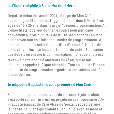
La Clique cinéphile à Saint-Martin-d’Hères
Depuis le début de l’année 2021, l’équipe de Mon Ciné
accompagne 28 jeunes de l’agglomération, dont 8 Martinérois,
âgés de 15 à 25 ans, dans le projet “Jeunes programmateurs”.
L’objectif étant de leur donner les outils pour participer
activement à la vie culturelle de la ville, de s’engager en tant
que citoyen tout en s’initiant au métier de programmateur. À
commencer par la sélection des films d’actualité, la prise de
contact avec les distributeurs, l’accueil du public, l’animation
des débats ou encore la communication… Chaque choix est
e
revenu à cette bande d’amateurs du 7
art, qui se fait
désormais appeler la Clique cinéphile. Tout au long de l’année,
ce comité de programmation organisera des soirées animées
autour de films.
Je m’appelle Bagdad en avant-première à Mon Ciné
Et pour ce premier rendez-vous du mercredi 9 juin, le choix
s’est porté sur un film brésilien projeté en avant-première :
Je
m’appelle Bagdad
de Caru Alves de Souza. Bagdad est une
jeune fille de 17 ans qui grandit à Sao Paulo, avec sa mère et
ses sœurs. Loin des clichés des magazines, elle s’habille