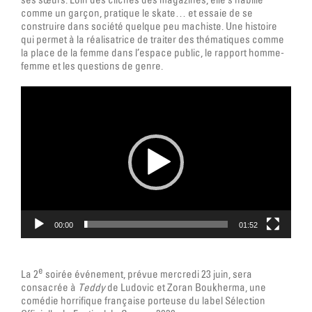
comme un garçon, pratique le skate… et essaie de se
construire dans société quelque peu machiste. Une histoire
qui permet à la réalisatrice de traiter des thématiques comme
la place de la femme dans l’espace public, le rapport homme-
femme et les questions de genre.
Lecteur
vidéo
00:00
01:52
e
La 2
soirée événement, prévue mercredi 23 juin, sera
consacrée à
Teddy
de Ludovic et Zoran Boukherma, une
comédie horrifique française porteuse du label Sélection