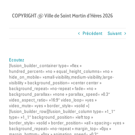
COPYRIGHT @ Ville de Saint Martin d’Hères 2026
Précédent
Suivant
Ecoutez
[fusion_builder_container type= »flex »
hundred_percent= »no » equal_height_columns= »no »
hide_on_mobile= »small-visibility,medium-visibility,large-
visibility » background_position= »center center »
background_repeat= »no-repeat » fade= »no »
background_parallax= »none » parallax_speed= »0.3″
video_aspect_ratio= »16:9″ video_loop= »yes »
video_mute= »yes » border_style= »solid »]
[fusion_builder_row][fusion_builder_column type= »1_1″
type= »1_1″ background_position= »left top »
border_style= »solid » border_position= »all » spacing= »yes »
background_repeat= »no-repeat » margin_top= »0px »
margin_bottom= »0px » animation_speed= »0.3″