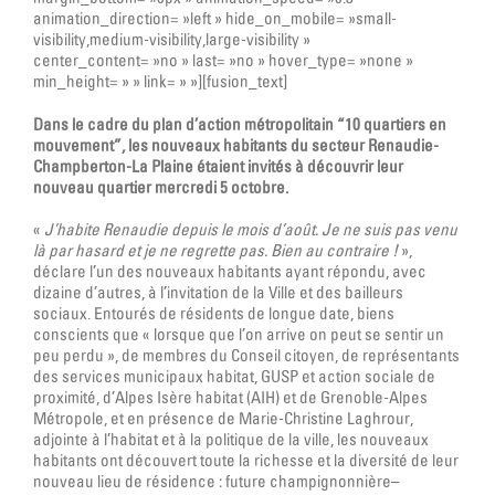
animation_direction= »left » hide_on_mobile= »small-
visibility,medium-visibility,large-visibility »
center_content= »no » last= »no » hover_type= »none »
min_height= » » link= » »][fusion_text]
Dans le cadre du plan d’action métropolitain “10 quartiers en
mouvement”, les nouveaux habitants du secteur Renaudie-
Champberton-La Plaine étaient invités à découvrir leur
nouveau quartier mercredi 5 octobre.
«
J’habite Renaudie depuis le mois d’août. Je ne suis pas venu
là par hasard et je ne regrette pas. Bien au contraire !
»,
déclare l’un des nouveaux habitants ayant répondu, avec
dizaine d’autres, à l’invitation de la Ville et des bailleurs
sociaux. Entourés de résidents de longue date, biens
conscients que « lorsque que l’on arrive on peut se sentir un
peu perdu », de membres du Conseil citoyen, de représentants
des services municipaux habitat, GUSP et action sociale de
proximité, d’Alpes Isère habitat (AIH) et de Grenoble-Alpes
Métropole, et en présence de Marie-Christine Laghrour,
adjointe à l’habitat et à la politique de la ville, les nouveaux
habitants ont découvert toute la richesse et la diversité de leur
nouveau lieu de résidence : future champignonnière–