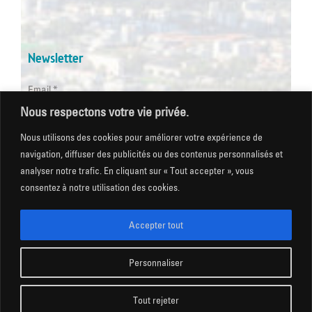
Newsletter
Email *
Nous respectons votre vie privée.
Les champs suivis d'une * sont obligatoires
Nous utilisons des cookies pour améliorer votre expérience de
navigation, diffuser des publicités ou des contenus personnalisés et
analyser notre trafic. En cliquant sur « Tout accepter », vous
consentez à notre utilisation des cookies.
Mentions légales
|
Gestion des cookies
|
CGU
|
Politique
de confidentialité
|
Plan du site
|
Accessibilité
Accepter tout
Personnaliser
COPYRIGHT @ Ville de Saint Martin d’Hères 2026
Tout rejeter