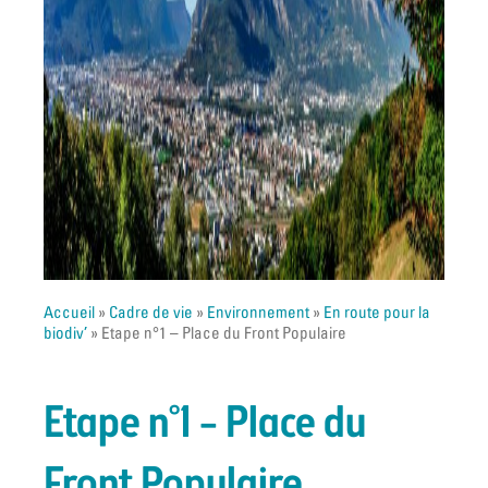
Accueil
»
Cadre de vie
»
Environnement
»
En route pour la
biodiv’
»
Etape n°1 – Place du Front Populaire
Etape n°1 – Place du
Front Populaire